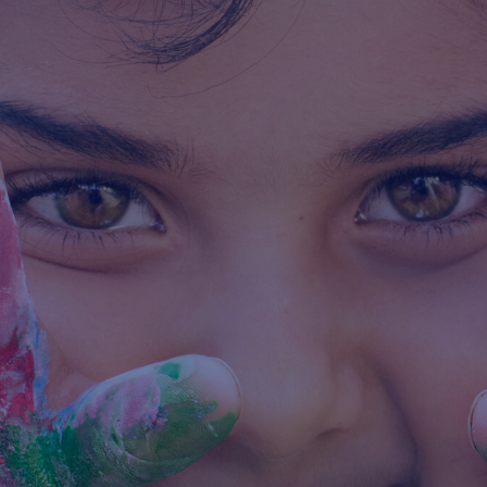
certificaciones internacionales en el idioma inglés. El
bienestar emocional de nuestra comunidad es de vital
importancia por ello contamos con un DECE activo y
dinámico. Además, nos preocupamos siempre por
atender las necesidades particulares de nuestros
estudiantes mediante tutorías como herramienta para
lograr aprendizajes significativos. Reiteramos nuestro
compromiso de brindar una educación de excelencia.
Una sociedad puede transformarse positivamente
cuando formamos a las nuevas generaciones desde la
infancia, capacitándolas para enfrentar los desafíos
del futuro con la tecnología como aliada en su
desarrollo.
Promotor